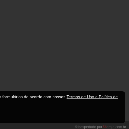
s formulários de acordo com nossos
Termos de Uso e Política de
G
© hospedado por
araje.com.br