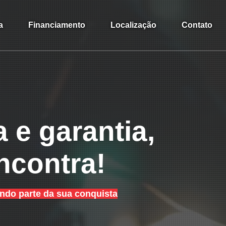
a
Financiamento
Localização
Contato
 e garantia,
ncontra!
endo parte da sua conquista